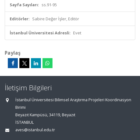
Sayfa Sayıları:
ss.91-95
Editörler:
Sabire Değer İşler, Editör
İstanbul Üniversitesi Adresli:
Evet
Paylaş
İletişim Bilgileri
İstanbul Üniversitesi Bilimsel Araştırma Projeleri Koordinasyon
Birimi
Beyazıt Kampüsü, 34119, Beyazıt
İSTANBUL
aves@istanbul.edu.tr