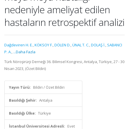
nedeniyle ameliyat edilen
hastaların retrospektif analizi
Dağdeviren H. E.
,
KÖKSOY F.
,
DÖLEN D.
,
ÜNAL T. C.
,
DOLAŞ İ.
,
SABANCI
P. A.
,
...Daha Fazla
Türk Nöroşirürji Derneği 36. Bilimsel Kongresi, Antalya, Türkiye, 27 - 30
Nisan 2023, (Özet Bildiri)
Yayın Türü:
Bildiri / Özet Bildiri
Basıldığı Şehir:
Antalya
Basıldığı Ülke:
Türkiye
İstanbul Üniversitesi Adresli:
Evet