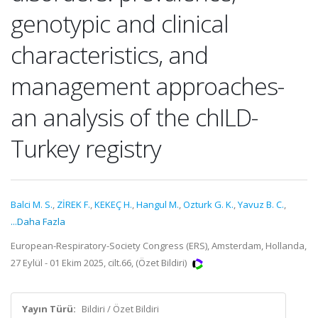
genotypic and clinical
characteristics, and
management approaches-
an analysis of the chILD-
Turkey registry
Balci M. S.
,
ZİREK F.
,
KEKEÇ H.
,
Hangul M.
,
Ozturk G. K.
,
Yavuz B. C.
,
...Daha Fazla
European-Respiratory-Society Congress (ERS), Amsterdam, Hollanda,
27 Eylül - 01 Ekim 2025, cilt.66, (Özet Bildiri)
Yayın Türü:
Bildiri / Özet Bildiri