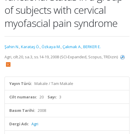
of subjects with cervical
myofascial pain syndrome
Şahin N.
,
Karataş Ö.
,
Özkaya M.
,
Çakmak A.
,
BERKER E.
Agri, cilt.20, sa.3, ss.14-19, 2008 (SCI-Expanded, Scopus, TRDizin)
Yayın Türü:
Makale / Tam Makale
Cilt numarası:
20
Sayı:
3
Basım Tarihi:
2008
Dergi Adı:
Agri