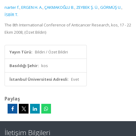
narter f.
,
ERGEN H. A.
,
ÇAKMAKOĞLU B.
,
ZEYBEK Ş. Ü.
,
GÖRMÜŞ U.
,
İSBİR T.
The 8th International Conference of Anticancer Research, kos, 17 - 22
Ekim 2008, (Özet Bildiri)
Yayın Türü:
Bildiri / Özet Bildiri
Basıldığı Şehir:
kos
İstanbul Üniversitesi Adresli:
Evet
Paylaş
İletişim Bilgileri