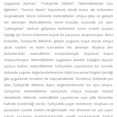
Uygulama Alanları“, “Türkiye’de Dilbilim“, “Metindilbilimde Son
Eğilimler“, “Sınırsız Metin“ (Hypertext) olmak üzere altı bölümden
oluşmaktadır. Birinci bölümde metindilbimin ortaya çıkışı ve gelişimi
ele alınmıştır. Metindilbilimin temel konuları arasında yer alan
“yaklaşımlar“ tarihsel gelişmeyi belirlemek üzere önemli ipuçları
taşıdığı için birinci bölümüm büyük bir parçasını oluşturmuştur. İkinci
bölümde, Türkiye’de dilbilimin gelişim çizgisine koşut olarak ortaya
çıkan söylem ve metin kavramları ele alınmıştır. Böylece ileri
bölümlerdeki metindilbilim incelemeleriyle düşünsel köprü
oluşturulmuştur. Metindilbilimin uygulama alanları başlığını taşıyan
üçüncü bölüm, metindilbilimin Türkçedeki yayınlarının bir sonraki
bölümde yapılan değerlendirilmesine ilişkin kuramsal bilgileri içerdiği
gibi uygulamalı örnekleri de kapsamaktadır. Dördüncü bölümde yer
alan Türkiye’de dilbilime ilişkin değerlendirmeler ise aynı amaca-
Türkiye’de metindilbilimin tarihçesini ortaya koymak- hizmet
etmektedir. Metinde, metindilbilim yayınlarının üçer yıllık dönemler
halinde incelendiği yerde, Türkçedeki yayın birikiminin oluşması ve
yazarların sürekli üretimi sergilenmiştir. Her dönemin en çok yayın
yapan yazarının araştırmalarındaki yenilik vurgulanarak Türkçe