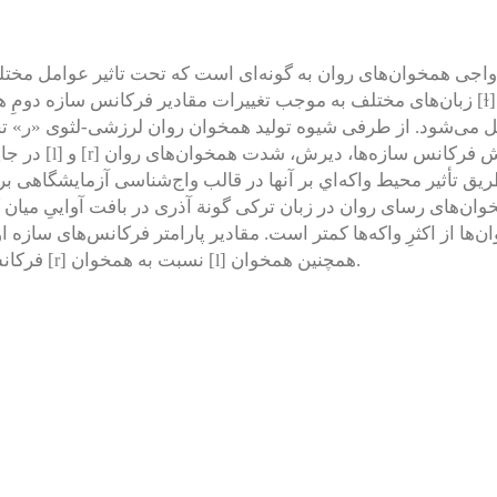
 واجی
همخوان‌های روان به گونه‌ای است که تحت تاثیر عوامل مختلف
تیره
ɫ
] روشن و [
زبان‌های مختلف به موجب تغییرات مقادیر فرکانس سازه دومِ هم
 می‌شود.
از طرفی شیوه تولید همخوان روان
لرزشی-لثوی
«ر» ت
ش
فرکانس سازه‌ها، دیرش، شدت همخوان‌های روان [
] و
[
] در جا
l
r
ریق
تأثیر محیط واکه‌اي بر آنها در قالب واج‌شناسی آزمایشگاهی 
وان‌های رسای روان در زبان ترکی گونة آذری در بافت‌ آواییِ میان
ان‌ها از اکثرِ واکه‌ها کمتر است.
مقادیر پارامتر فرکانس‌های سازه ا
فرکانس سازه سوم بالایی در تمامی بافت‌های آوایی دارد.
همچنین همخوان [
] نسبت به
همخوان [
]
r
l