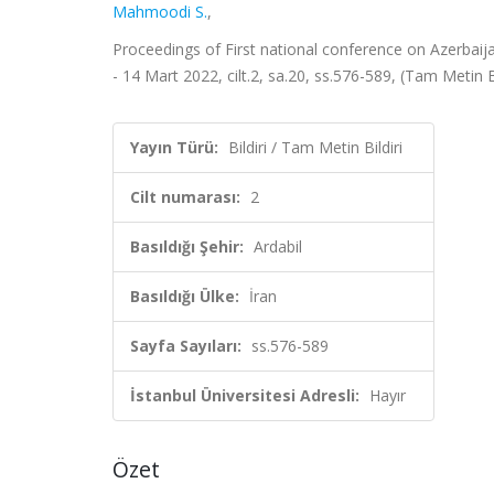
Mahmoodi S.
,
Proceedings of First national conference on Azerbaija
- 14 Mart 2022, cilt.2, sa.20, ss.576-589, (Tam Metin Bi
Yayın Türü:
Bildiri / Tam Metin Bildiri
Cilt numarası:
2
Basıldığı Şehir:
Ardabil
Basıldığı Ülke:
İran
Sayfa Sayıları:
ss.576-589
İstanbul Üniversitesi Adresli:
Hayır
Özet