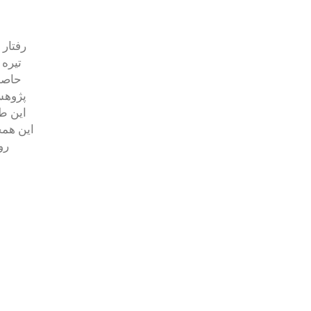
رفتار
] 
حاصل
پژوه
این ط
این همخ
رو