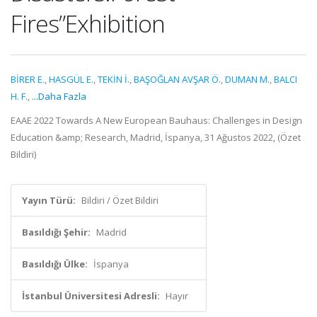
Fires”Exhibition
BİRER E.
,
HASGÜL E.
,
TEKİN İ.
,
BAŞOĞLAN AVŞAR Ö.
,
DUMAN M.
,
BALCI
H. F.
,
...Daha Fazla
EAAE 2022 Towards A New European Bauhaus: Challenges in Design
Education &amp; Research, Madrid, İspanya, 31 Ağustos 2022, (Özet
Bildiri)
Yayın Türü:
Bildiri / Özet Bildiri
Basıldığı Şehir:
Madrid
Basıldığı Ülke:
İspanya
İstanbul Üniversitesi Adresli:
Hayır