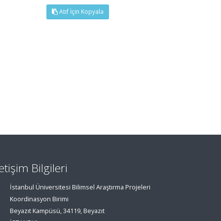
Atıf İçin Kopyala
letişim Bilgileri
İstanbul Üniversitesi Bilimsel Araştırma Projeleri
Koordinasyon Birimi
Beyazıt Kampüsü, 34119, Beyazıt