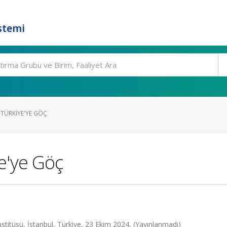
stemi
 TÜRKIYE'YE GÖÇ
e'ye Göç
 Enstitüsü, İstanbul, Türkiye, 23 Ekim 2024, (Yayınlanmadı)