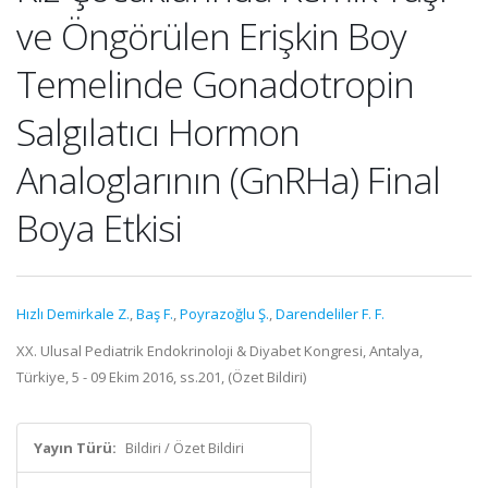
ve Öngörülen Erişkin Boy
Temelinde Gonadotropin
Salgılatıcı Hormon
Analoglarının (GnRHa) Final
Boya Etkisi
Hızlı Demirkale Z.
,
Baş F.
,
Poyrazoğlu Ş.
,
Darendeliler F. F.
XX. Ulusal Pediatrik Endokrinoloji & Diyabet Kongresi, Antalya,
Türkiye, 5 - 09 Ekim 2016, ss.201, (Özet Bildiri)
Yayın Türü:
Bildiri / Özet Bildiri