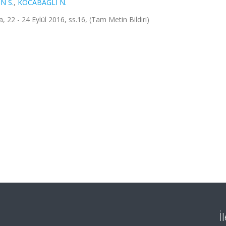
N S.
,
KOCABAĞLI N.
22 - 24 Eylül 2016, ss.16, (Tam Metin Bildiri)
İ