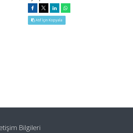
Atıf İçin Kopyala
letişim Bilgileri