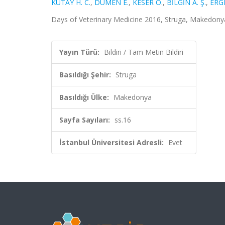
KUTAY H. C.
,
DÜMEN E.
,
KESER O.
,
BİLGİN A. Ş.
,
ERGİ
Days of Veterinary Medicine 2016, Struga, Makedonya, 
Yayın Türü:
Bildiri / Tam Metin Bildiri
Basıldığı Şehir:
Struga
Basıldığı Ülke:
Makedonya
Sayfa Sayıları:
ss.16
İstanbul Üniversitesi Adresli:
Evet