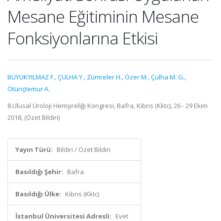
Mesane Eğitiminin Mesane
Fonksiyonlarına Etkisi
BÜYÜKYILMAZ F.
,
ÇULHA Y.
,
Zümreler H.
,
Özer M.
,
Çulha M. G.
,
Ötünçtemur A.
8.Ulusal Üroloji Hemşireliği Kongresi, Bafra, Kıbrıs (Kktc), 26 - 29 Ekim
2018, (Özet Bildiri)
Yayın Türü:
Bildiri / Özet Bildiri
Basıldığı Şehir:
Bafra
Basıldığı Ülke:
Kıbrıs (Kktc)
İstanbul Üniversitesi Adresli:
Evet