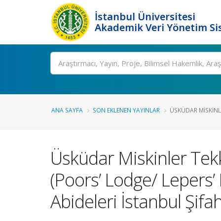
İstanbul Üniversitesi
Akademik Veri Yönetim Si
Ara
ANA SAYFA
SON EKLENEN YAYINLAR
ÜSKÜDAR MISKINLE
Üsküdar Miskinler Tek
(Poors’ Lodge/ Lepers’
Abideleri İstanbul Şifa