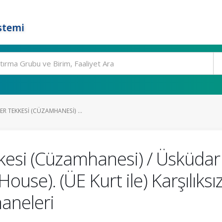
stemi
R TEKKESI (CÜZAMHANESI) ...
kesi (Cüzamhanesi) / Üsküdar
 House). (ÜE Kurt ile) Karşılı
haneleri