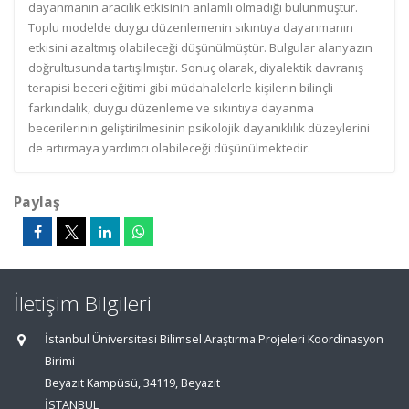
dayanmanın aracılık etkisinin anlamlı olmadığı bulunmuştur.
Toplu modelde duygu düzenlemenin sıkıntıya dayanmanın
etkisini azaltmış olabileceği düşünülmüştür. Bulgular alanyazın
doğrultusunda tartışılmıştır. Sonuç olarak, diyalektik davranış
terapisi beceri eğitimi gibi müdahalelerle kişilerin bilinçli
farkındalık, duygu düzenleme ve sıkıntıya dayanma
becerilerinin geliştirilmesinin psikolojik dayanıklılık düzeylerini
de artırmaya yardımcı olabileceği düşünülmektedir.
Paylaş
İletişim Bilgileri
İstanbul Üniversitesi Bilimsel Araştırma Projeleri Koordinasyon
Birimi
Beyazıt Kampüsü, 34119, Beyazıt
İSTANBUL