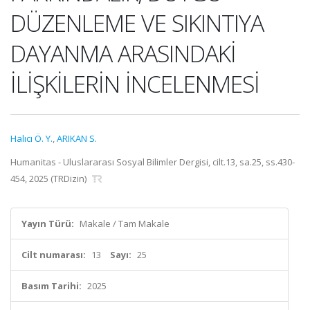
DÜZENLEME VE SIKINTIYA
DAYANMA ARASINDAKİ
İLİŞKİLERİN İNCELENMESİ
Halıcı Ö. Y.
,
ARIKAN S.
Humanitas - Uluslararası Sosyal Bilimler Dergisi, cilt.13, sa.25, ss.430-
454, 2025 (TRDizin)
Yayın Türü:
Makale / Tam Makale
Cilt numarası:
13
Sayı:
25
Basım Tarihi:
2025