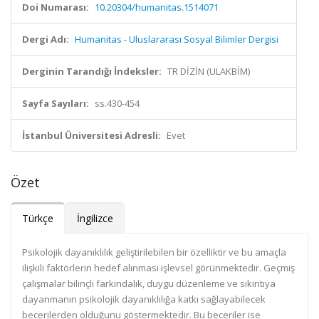
Doi Numarası:
10.20304/humanitas.1514071
Dergi Adı:
Humanitas - Uluslararası Sosyal Bilimler Dergisi
Derginin Tarandığı İndeksler:
TR DİZİN (ULAKBİM)
Sayfa Sayıları:
ss.430-454
İstanbul Üniversitesi Adresli:
Evet
Özet
Türkçe
İngilizce
Psikolojik dayanıklılık geliştirilebilen bir özelliktir ve bu amaçla
ilişkili faktörlerin hedef alınması işlevsel görünmektedir. Geçmiş
çalışmalar bilinçli farkındalık, duygu düzenleme ve sıkıntıya
dayanmanın psikolojik dayanıklılığa katkı sağlayabilecek
becerilerden olduğunu göstermektedir. Bu beceriler ise