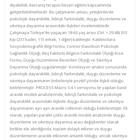
diyalektik davranış terapisi beceri eğitimi kapsamında
geliştirilebilmektedir. Bu çalışmanın amacı, yetişkinlerde
psikolojik dayanıklılık, bilinçli farkındalık, duygu düzenleme ve
sıkıntıya dayanma arasındaki ilişkileri incelemektedir.
Çalışmaya Türkiye’de yaşayan 18-63 yaş arası (Ort. = 29.48) 353
kişi (237 kadın, 115 erkek, 1 diğer) katılmıştır. Katılımcılara
Sosyodemografik Bilgi Formu, Connor-Davidson Psikolojik
Sağlamlık Ölçeği, Beş Faktörlü Bilgece Farkındalık Ölçeği-Kısa
Formu, Duygu Düzenleme Becerileri Ölçeği ve Sıkıntıya
Dayanma Ölçeği uygulanmıştır. Korelasyon analizi sonucunda
psikolojik dayanıklılık, bilinçli farkındalık, duygu düzenleme ve
sıkıntıya dayanmanın birbirleriyle pozitif yönde ilişkili olduğu
belirlenmiştir. PROCESS Macro 3.4.1 versiyonu ile yapılan basit
aracılık modeli analizlerinde, bilinçli farkındalık ve psikolojik
dayanıklılık arasındaki ilişkide duygu düzenleme ve sıkıntıya
dayanmanın ayrı ayrı aracılık rollerinin olduğu belirlenmiştir. Ek
olarak, yapılan paralel çoklu aracılık modeli analizinde duygu
düzenleme ve sıkıntıya dayanma aracı değişkenler olarak
birlikte ele alındığında, toplam dolaylı etkinin ve duygu
düzenlemenin aracılık etkisinin anlamlı olduğu; ancak sıkıntıya