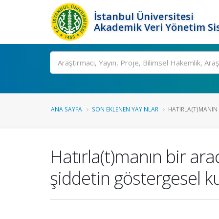
İstanbul Üniversitesi
Akademik Veri Yönetim Si
Ara
ANA SAYFA
SON EKLENEN YAYINLAR
HATIRLA(T)MANIN 
Hatırla(t)manın bir ar
şiddetin göstergesel k