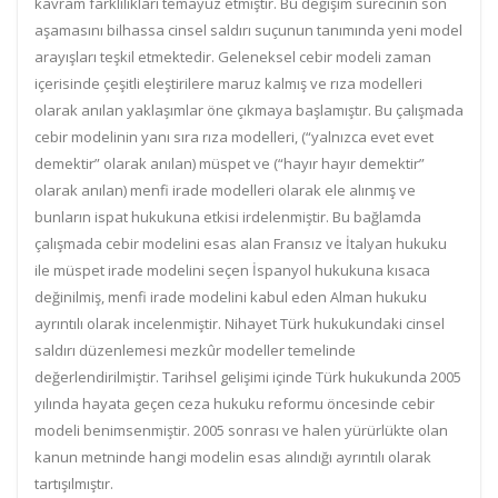
kavram farklılıkları temayüz etmiştir. Bu değişim sürecinin son
aşamasını bilhassa cinsel saldırı suçunun tanımında yeni model
arayışları teşkil etmektedir. Geleneksel cebir modeli zaman
içerisinde çeşitli eleştirilere maruz kalmış ve rıza modelleri
olarak anılan yaklaşımlar öne çıkmaya başlamıştır. Bu çalışmada
cebir modelinin yanı sıra rıza modelleri, (“yalnızca evet evet
demektir” olarak anılan) müspet ve (“hayır hayır demektir”
olarak anılan) menfi irade modelleri olarak ele alınmış ve
bunların ispat hukukuna etkisi irdelenmiştir. Bu bağlamda
çalışmada cebir modelini esas alan Fransız ve İtalyan hukuku
ile müspet irade modelini seçen İspanyol hukukuna kısaca
değinilmiş, menfi irade modelini kabul eden Alman hukuku
ayrıntılı olarak incelenmiştir. Nihayet Türk hukukundaki cinsel
saldırı düzenlemesi mezkûr modeller temelinde
değerlendirilmiştir. Tarihsel gelişimi içinde Türk hukukunda 2005
yılında hayata geçen ceza hukuku reformu öncesinde cebir
modeli benimsenmiştir. 2005 sonrası ve halen yürürlükte olan
kanun metninde hangi modelin esas alındığı ayrıntılı olarak
tartışılmıştır.