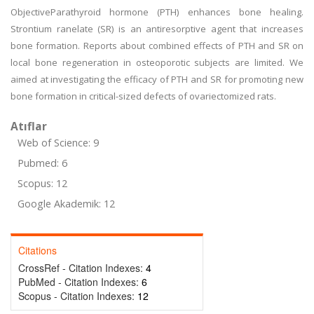
ObjectiveParathyroid hormone (PTH) enhances bone healing.
Strontium ranelate (SR) is an antiresorptive agent that increases
bone formation. Reports about combined effects of PTH and SR on
local bone regeneration in osteoporotic subjects are limited. We
aimed at investigating the efficacy of PTH and SR for promoting new
bone formation in critical-sized defects of ovariectomized rats.
Atıflar
Web of Science: 9
Pubmed: 6
Scopus: 12
Google Akademik: 12
Citations
CrossRef - Citation Indexes:
4
PubMed - Citation Indexes:
6
Scopus - Citation Indexes:
12