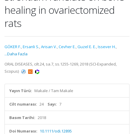
healing in ovariectomized
rats
GÖKER F.
,
Ersanli S.
,
Arisan V.
,
Cevher E.
,
Guzel E. E.
,
Issever H.
,
...Daha Fazla
ORAL DISEASES, cilt.24, sa.7, ss.1255-1269, 2018 (SCI-Expanded,
Scopus)
Yayın Türü:
Makale / Tam Makale
Cilt numarası:
24
Sayı:
7
Basım Tarihi:
2018
Doi Numarası:
10.1111/odi.12895