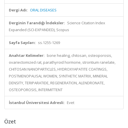
Dergi Adı:
ORAL DISEASES
Derginin Tarandığı İndeksler:
Science Citation Index
Expanded (SCI-EXPANDED), Scopus
Sayfa Sayıları:
ss.1255-1269
Anahtar Kelimeler:
bone healing, chitosan, osteoporosis,
ovariectomized rat, parathyroid hormone, strontium ranelate,
CHITOSAN NANOPARTICLES, HYDROXYAPATITE COATINGS,
POSTMENOPAUSAL WOMEN, SYNTHETIC MATRIX, MINERAL
DENSITY, TERIPARATIDE, REGENERATION, ALENDRONATE,
OSTEOPOROSIS, INTERMITTENT
İstanbul Üniversitesi Adresli:
Evet
Özet