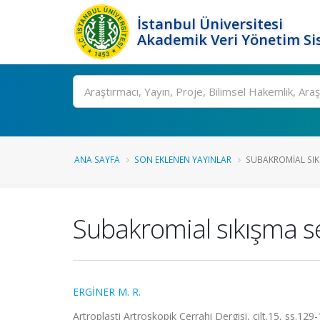
İstanbul Üniversitesi
Akademik Veri Yönetim Si
Ara
ANA SAYFA
SON EKLENEN YAYINLAR
SUBAKROMIAL SIK
Subakromial sıkışma s
ERGİNER M. R.
Artroplasti Artroskopik Cerrahi Dergisi, cilt.15, ss.12