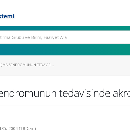
stemi
IŞMA SENDROMUNUN TEDAVISI...
endromunun tedavisinde akro
9-135, 2004 (TRDizin)