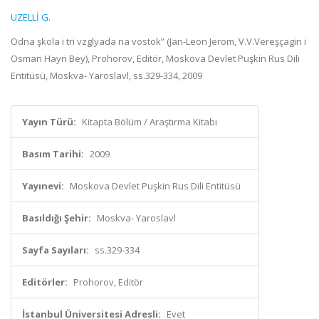
UZELLİ G.
Odna şkola i tri vzglyada na vostok” (Jan-Leon Jerom, V.V.Vereşçagin i
Osman Hayri Bey), Prohorov, Editör, Moskova Devlet Puşkin Rus Dili
Entitüsü, Moskva- Yaroslavl, ss.329-334, 2009
Yayın Türü:
Kitapta Bölüm / Araştırma Kitabı
Basım Tarihi:
2009
Yayınevi:
Moskova Devlet Puşkin Rus Dili Entitüsü
Basıldığı Şehir:
Moskva- Yaroslavl
Sayfa Sayıları:
ss.329-334
Editörler:
Prohorov, Editör
İstanbul Üniversitesi Adresli:
Evet