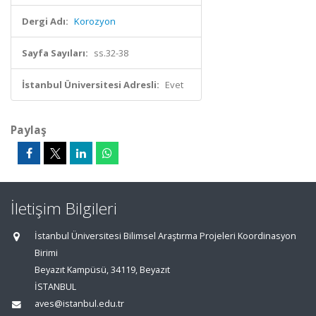
Dergi Adı:
Korozyon
Sayfa Sayıları:
ss.32-38
İstanbul Üniversitesi Adresli:
Evet
Paylaş
İletişim Bilgileri
İstanbul Üniversitesi Bilimsel Araştırma Projeleri Koordinasyon
Birimi
Beyazıt Kampüsü, 34119, Beyazıt
İSTANBUL
aves@istanbul.edu.tr