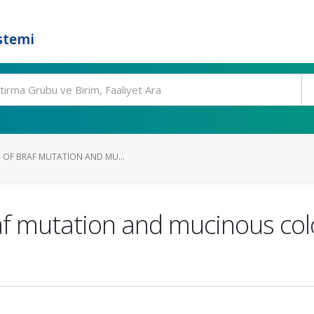
stemi
P OF BRAF MUTATION AND MU...
af mutation and mucinous colo