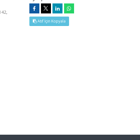
142,
Atıf İçin Kopyala