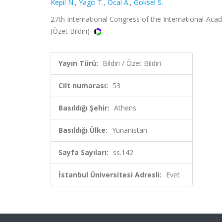
Kepil N.
,
Yagci T.
,
Ocal A.
,
Goksel S.
27th International Congress of the International-Acad
(Özet Bildiri)
Yayın Türü:
Bildiri / Özet Bildiri
Cilt numarası:
53
Basıldığı Şehir:
Athens
Basıldığı Ülke:
Yunanistan
Sayfa Sayıları:
ss.142
İstanbul Üniversitesi Adresli:
Evet