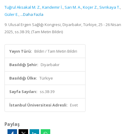
Tuğrul Aksakal M. Z.
,
Kandemir İ.
,
Sarı M. A.
,
Koçer Z.
,
Sivrikaya T.
,
Güler E.
,
...Daha Fazla
9. Ulusal Ergen Sağlığı Kongresi, Diyarbakır, Türkiye, 25 - 26 Nisan
2025, ss.38-39, (Tam Metin Bildiri)
Yayın Türü:
Bildiri / Tam Metin Bildiri
Basıldığı Şehir:
Diyarbakır
Basıldığı Ülke:
Türkiye
Sayfa Sayıları:
ss.38-39
İstanbul Üniversitesi Adresli:
Evet
Paylaş