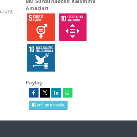
BM Sürdürülebilir Kalkınma
Amaçları
9-1416,
Paylaş
Atıf İçin Kopyala