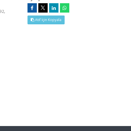
92,
Atıf İçin Kopyala