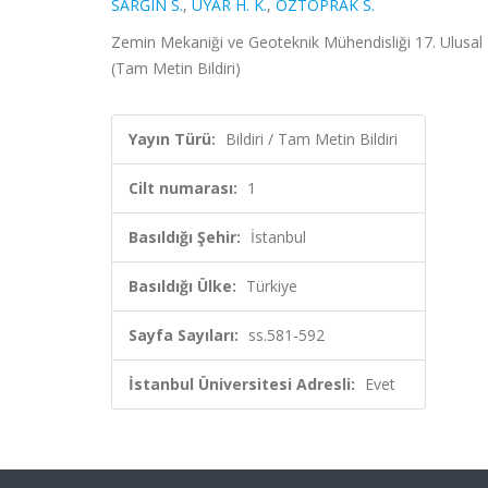
SARĞIN S.
,
UYAR H. K.
,
ÖZTOPRAK S.
Zemin Mekaniği ve Geoteknik Mühendisliği 17. Ulusal Ko
(Tam Metin Bildiri)
Yayın Türü:
Bildiri / Tam Metin Bildiri
Cilt numarası:
1
Basıldığı Şehir:
İstanbul
Basıldığı Ülke:
Türkiye
Sayfa Sayıları:
ss.581-592
İstanbul Üniversitesi Adresli:
Evet