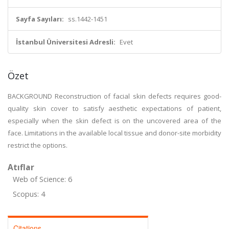
Sayfa Sayıları:
ss.1442-1451
İstanbul Üniversitesi Adresli:
Evet
Özet
BACKGROUND Reconstruction of facial skin defects requires good-
quality skin cover to satisfy aesthetic expectations of patient,
especially when the skin defect is on the uncovered area of the
face. Limitations in the available local tissue and donor-site morbidity
restrict the options.
Atıflar
Web of Science: 6
Scopus: 4
Citations