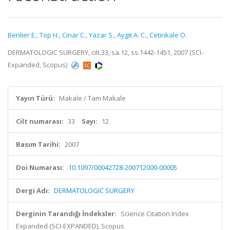
Benlier E.
,
Top H.
,
Cinar C.
,
Yazar S.
,
Aygit A. C.
,
Cetinkale O.
DERMATOLOGIC SURGERY, cilt.33, sa.12, ss.1442-1451, 2007 (SCI-
Expanded, Scopus)
Yayın Türü:
Makale / Tam Makale
Cilt numarası:
33
Sayı:
12
Basım Tarihi:
2007
Doi Numarası:
10.1097/00042728-200712000-00005
Dergi Adı:
DERMATOLOGIC SURGERY
Derginin Tarandığı İndeksler:
Science Citation Index
Expanded (SCI-EXPANDED), Scopus