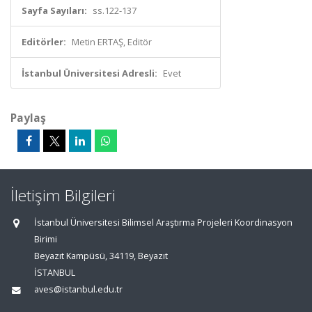
Sayfa Sayıları:
ss.122-137
Editörler:
Metin ERTAŞ, Editör
İstanbul Üniversitesi Adresli:
Evet
Paylaş
İletişim Bilgileri
İstanbul Üniversitesi Bilimsel Araştırma Projeleri Koordinasyon
Birimi
Beyazıt Kampüsü, 34119, Beyazıt
İSTANBUL
aves@istanbul.edu.tr