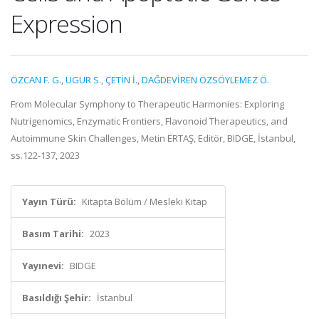
Expression
ÖZCAN F. G.
,
UGUR S.
,
ÇETİN İ.
,
DAĞDEVİREN ÖZSÖYLEMEZ Ö.
From Molecular Symphony to Therapeutic Harmonies: Exploring
Nutrigenomics, Enzymatic Frontiers, Flavonoid Therapeutics, and
Autoimmune Skin Challenges, Metin ERTAŞ, Editör, BIDGE, İstanbul,
ss.122-137, 2023
Yayın Türü:
Kitapta Bölüm / Mesleki Kitap
Basım Tarihi:
2023
Yayınevi:
BIDGE
Basıldığı Şehir:
İstanbul