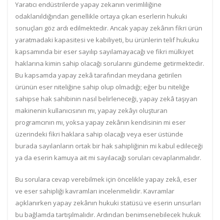
Yaratıcı endüstrilerde yapay zekanın verimliliğine
odaklanıldığından genellikle ortaya çıkan eserlerin hukuki
sonuçları göz ardı edilmektedir. Ancak yapay zekânın fikri ürün
yaratmadaki kapasitesi ve kabiliyeti, bu ürünlerin telif hukuku
kapsamında bir eser sayılıp sayılamayacağı ve fikri mülkiyet
haklarına kimin sahip olacağı sorularını gündeme getirmektedir.
Bu kapsamda yapay zekâ tarafından meydana getirilen
ürünün eser niteliğine sahip olup olmadığı; eğer bu niteliğe
sahipse hak sahibinin nasıl belirleneceği, yapay zekâ taşıyan
makinenin kullanıcısının mı, yapay zekâyı oluşturan
programcının mı, yoksa yapay zekânın kendisinin mi eser
üzerindeki fikri haklara sahip olacağı veya eser üstünde
burada sayılanların ortak bir hak sahipliğinin mi kabul edileceği
ya da eserin kamuya ait mi sayılacağı soruları cevaplanmalıdır.
Bu sorulara cevap verebilmek için öncelikle yapay zekâ, eser
ve eser sahipliği kavramları incelenmelidir. Kavramlar
açıklanırken yapay zekânın hukuki statüsü ve eserin unsurları
bu bağlamda tartışılmalıdır. Ardından benimsenebilecek hukuk