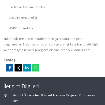
Tedarikçi İletişim Protokolü
·
Disiplin Yönetmeliği
·
KVKK
Prosedürü
·
Yukarıdaki temel prosedürler pratik çalışmada öne çıkan
uygulamalar. Sizler de buradan yola çıkarak şirketinizin büyüklüğü
ve operasyon riskleri gereğince eklemelerde bulunabilirsiniz.
Paylaş
İletişim Bilgileri
İstanbul Üniversitesi Bilimsel Araştırma Projeleri Koordinasyon
Birimi