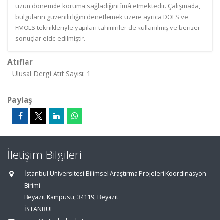
uzun dönemde koruma sağladığını îmâ etmektedir. Çalışmada,
bulguların güvenilirliğini denetlemek üzere ayrıca DOLS ve
FMOLS teknikleriyle yapılan tahminler de kullanılmış ve benzer
sonuçlar elde edilmiştir.
Atıflar
Ulusal Dergi Atıf Sayısı: 1
Paylaş
İletişim Bilgileri
İstanbul Üniversitesi Bilimsel Araştırma Projeleri Koordinasyon
Birimi
Beyazıt Kampüsü, 34119, Beyazıt
İSTANBUL