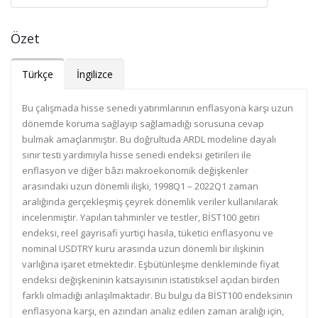
Özet
Türkçe
İngilizce
Bu çalışmada hisse senedi yatırımlarının enflasyona karşı uzun
dönemde koruma sağlayıp sağlamadığı sorusuna cevap
bulmak amaçlanmıştır. Bu doğrultuda ARDL modeline dayalı
sınır testi yardımıyla hisse senedi endeksi getirileri ile
enflasyon ve diğer bâzı makroekonomik değişkenler
arasındaki uzun dönemli ilişki, 1998Q1 – 2022Q1 zaman
aralığında gerçekleşmiş çeyrek dönemlik veriler kullanılarak
incelenmiştir. Yapılan tahminler ve testler, BİST100 getiri
endeksi, reel gayrisafi yurtiçi hasıla, tüketici enflasyonu ve
nominal USDTRY kuru arasında uzun dönemli bir ilişkinin
varlığına işaret etmektedir. Eşbütünleşme denkleminde fiyat
endeksi değişkeninin katsayısının istatistiksel açıdan birden
farklı olmadığı anlaşılmaktadır. Bu bulgu da BİST100 endeksinin
enflasyona karşı, en azından analiz edilen zaman aralığı için,