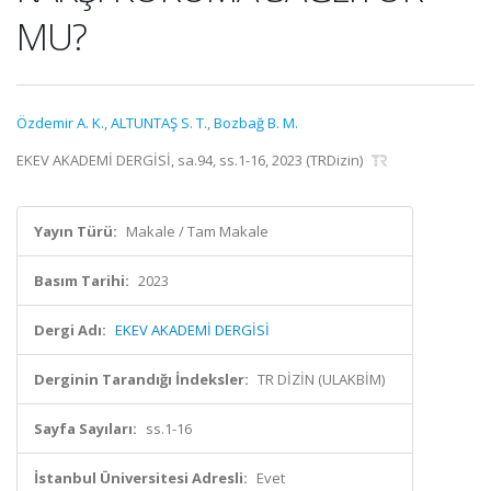
MU?
Özdemir A. K.
,
ALTUNTAŞ S. T.
,
Bozbağ B. M.
EKEV AKADEMİ DERGİSİ, sa.94, ss.1-16, 2023 (TRDizin)
Yayın Türü:
Makale / Tam Makale
Basım Tarihi:
2023
Dergi Adı:
EKEV AKADEMİ DERGİSİ
Derginin Tarandığı İndeksler:
TR DİZİN (ULAKBİM)
Sayfa Sayıları:
ss.1-16
İstanbul Üniversitesi Adresli:
Evet