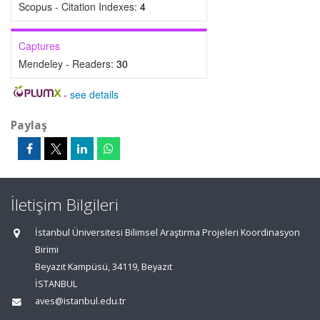
Scopus - Citation Indexes:
4
Captures
Mendeley - Readers:
30
-
see details
Paylaş
İletişim Bilgileri
İstanbul Üniversitesi Bilimsel Araştırma Projeleri Koordinasyon
Birimi
Beyazıt Kampüsü, 34119, Beyazıt
İSTANBUL
aves@istanbul.edu.tr