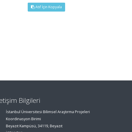
Atıf İçin Kopyala
letişim Bilgileri
İstanbul Üniversitesi Bilimsel Araştırma Projeleri
Koordinasyon Birimi
Beyazıt Kampüsü, 34119, Beyazıt