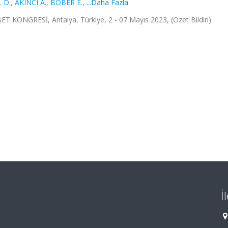
 D.
,
AKINCI A.
,
BÖBER E.
,
...Daha Fazla
ONGRESİ, Antalya, Türkiye, 2 - 07 Mayıs 2023, (Özet Bildiri)
İ