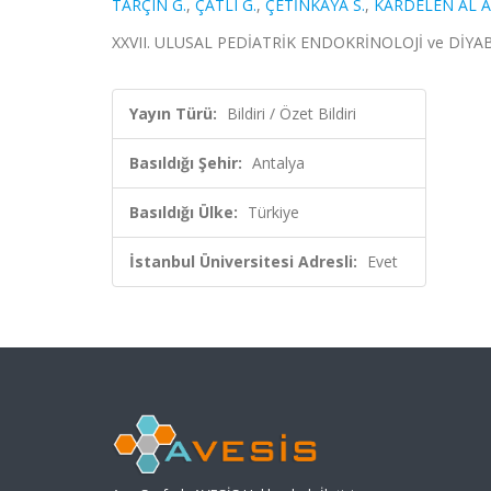
TARÇIN G.
,
ÇATLI G.
,
ÇETİNKAYA S.
,
KARDELEN AL A.
XXVII. ULUSAL PEDİATRİK ENDOKRİNOLOJİ ve DİYABET K
Yayın Türü:
Bildiri / Özet Bildiri
Basıldığı Şehir:
Antalya
Basıldığı Ülke:
Türkiye
İstanbul Üniversitesi Adresli:
Evet