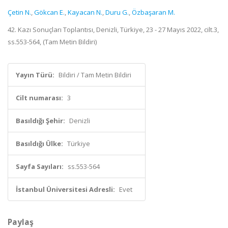
Çetin N.
,
Gökcan E.
,
Kayacan N.
,
Duru G.
,
Özbaşaran M.
42. Kazı Sonuçları Toplantısı, Denizli, Türkiye, 23 - 27 Mayıs 2022, cilt.3,
ss.553-564, (Tam Metin Bildiri)
Yayın Türü:
Bildiri / Tam Metin Bildiri
Cilt numarası:
3
Basıldığı Şehir:
Denizli
Basıldığı Ülke:
Türkiye
Sayfa Sayıları:
ss.553-564
İstanbul Üniversitesi Adresli:
Evet
Paylaş