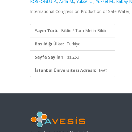
KÖSEOĞLU P.
,
Arda M.
,
Yüksel Ü.
,
Yüksel M.
,
Kabay N
International Congress on Production of Safe Water, İ
Yayın Türü:
Bildiri / Tam Metin Bildiri
Basıldığı Ülke:
Türkiye
Sayfa Sayıları:
ss.253
İstanbul Üniversitesi Adresli:
Evet