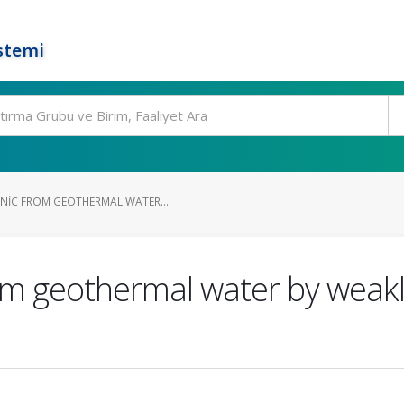
stemi
NIC FROM GEOTHERMAL WATER...
om geothermal water by weakl