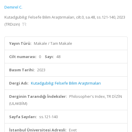
Demirel C.
Kutadgubilig: Felsefe Bilim Araştırmaları, cilt.0, sa.48, ss.121-140, 2023
(TRDizin)
Yayın Türü:
Makale / Tam Makale
Cilt numarası:
0
Sayı:
48
Basım Tarihi:
2023
Dergi Adı:
Kutadgubilig: Felsefe Bilim Araştırmaları
Derginin Tarandığı İndeksler:
Philosopher's Index, TR DİZİN
(ULAKBİM)
Sayfa Sayıları:
ss.121-140
İstanbul Üniversitesi Adresli:
Evet