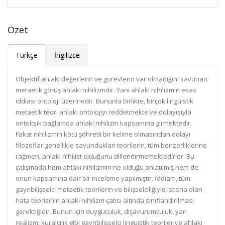
Özet
Türkçe
İngilizce
Objektif ahlaki değerlerin ve görevlerin var olmadığını savunan
metaetik görüş ahlaki nihilizmdir. Yani ahlaki nihilizmin esas
iddiası ontoloji üzerinedir. Bununla birlikte, birçok linguistik
metaetik teori ahlaki ontolojiyi reddetmekte ve dolayısıyla
ontolojik bağlamda ahlaki nihilizm kapsamına girmektedir.
Fakat nihilizmin kötü şöhretli bir kelime olmasından dolayı
filozoflar genellikle savundukları teorilerin, tüm benzerliklerine
rağmen, ahlaki nihilist olduğunu dillendirmemektedirler. Bu
çalışmada hem ahlaki nihilizmin ne olduğu anlatılmış hem de
onun kapsamına dair bir inceleme yapılmıştır. İddiam, tüm
gayrıbilişselci metaetik teorilerin ve bilişselciliğiyle istisna olan
hata teorisinin ahlaki nihilizm çatısı altında sınıflandırılması
gerektiğidir. Bunun için duyguculuk, dışavurumculuk, yarı
realizm, kuralcılık gibi gayrıbilişselci linguistik teoriler ve ahlaki