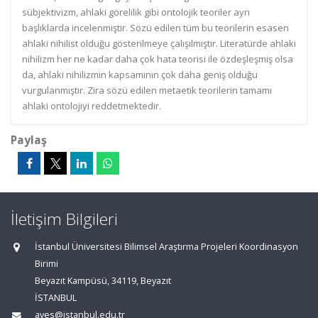
sübjektivizm, ahlaki görelilik gibi ontolojik teoriler ayrı
başlıklarda incelenmiştir. Sözü edilen tüm bu teorilerin esasen
ahlaki nihilist olduğu gösterilmeye çalışılmıştır. Literatürde ahlaki
nihilizm her ne kadar daha çok hata teorisi ile özdeşleşmiş olsa
da, ahlaki nihilizmin kapsamının çok daha geniş olduğu
vurgulanmıştır. Zira sözü edilen metaetik teorilerin tamamı
ahlaki ontolojiyi reddetmektedir.
Paylaş
İletişim Bilgileri
İstanbul Üniversitesi Bilimsel Araştırma Projeleri Koordinasyon
Birimi
Beyazıt Kampüsü, 34119, Beyazıt
İSTANBUL
aves@istanbul.edu.tr