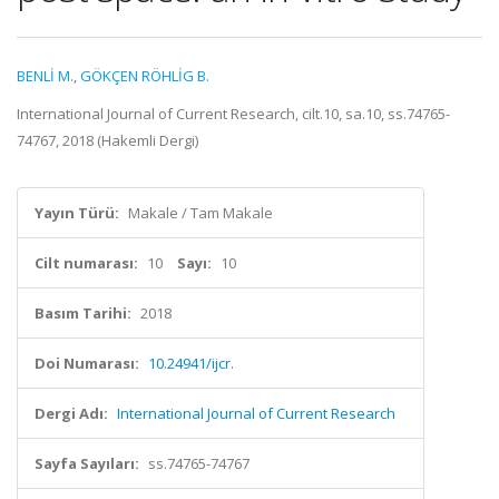
BENLİ M.
,
GÖKÇEN RÖHLİG B.
International Journal of Current Research, cilt.10, sa.10, ss.74765-
74767, 2018 (Hakemli Dergi)
Yayın Türü:
Makale / Tam Makale
Cilt numarası:
10
Sayı:
10
Basım Tarihi:
2018
Doi Numarası:
10.24941/ijcr.
Dergi Adı:
International Journal of Current Research
Sayfa Sayıları:
ss.74765-74767