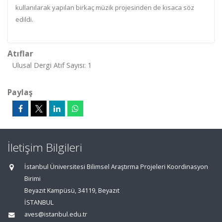
kullanılarak yapılan birkaç müzik projesinden de kısaca söz
edildi.
Atıflar
Ulusal Dergi Atıf Sayısı: 1
Paylaş
İletişim Bilgileri
İstanbul Üniversitesi Bilimsel Araştırma Projeleri Koordinasyon
Birimi
Beyazıt Kampüsü, 34119, Beyazıt
İSTANBUL
aves@istanbul.edu.tr