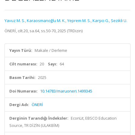
Yavuz M. S.
,
Karaosmanoğlu M. K.
,
Yeprem M. S.
,
Karşıcı G.
,
Sezikli U.
ÖNERİ, cilt.20, sa.64, ss.50-70, 2025 (TRDizin)
Yayın Türü:
Makale / Derleme
Cilt numarası:
20
Sayı:
64
Basım Tarihi:
2025
Doi Numarası:
10.14783/maruoneri.1499345
Dergi Adı:
ÖNERİ
Derginin Tarandığı İndeksler:
EconLit, EBSCO Education
Source, TR DİZİN (ULAKBİM)