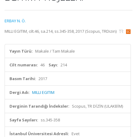
ERBAY N. Ö.
MILLI EGITIM, cilt.46, sa.214, ss.345-358, 2017 (Scopus, TRDizin)
Yayın Türü:
Makale / Tam Makale
Cilt numarası:
46
Sayı:
214
Basım Tarihi:
2017
Dergi Adı:
MILLI EGITIM
Derginin Tarandığı İndeksler:
Scopus, TR DİZİN (ULAKBİM)
Sayfa Sayıları:
ss.345-358
İstanbul Üniversitesi Adresli:
Evet