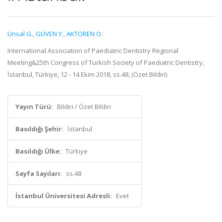
Ünsal G.
,
GÜVEN Y.
,
AKTÖREN O.
International Association of Paediatric Dentistry Regional
Meeting&25th Congress of Turkish Society of Paediatric Dentistry,
İstanbul, Türkiye, 12 - 14 Ekim 2018, ss.48, (Özet Bildiri)
Yayın Türü:
Bildiri / Özet Bildiri
Basıldığı Şehir:
İstanbul
Basıldığı Ülke:
Türkiye
Sayfa Sayıları:
ss.48
İstanbul Üniversitesi Adresli:
Evet