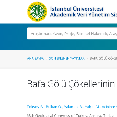
İstanbul Üniversitesi
Akademik Veri Yönetim Si
Ara
ANA SAYFA
SON EKLENEN YAYINLAR
BAFA GÖLÜ ÇÖKELL
Bafa Gölü Çökellerinin 
Toksoy B.
,
Bulkan Ö.
,
Yalamaz B.
,
Yalçin M.
,
Acipinar 
68th Geological Congress of Turkey, Ankara, Türkiye, 6 