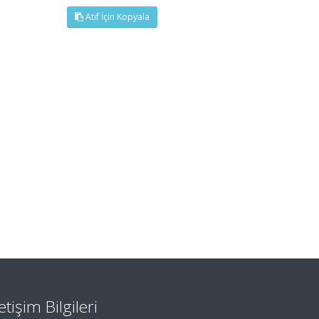
Atıf İçin Kopyala
letişim Bilgileri