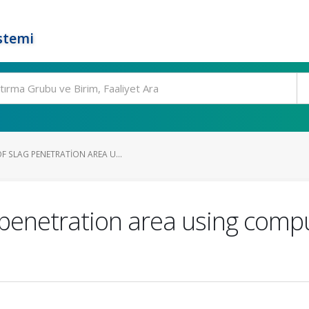
stemi
F SLAG PENETRATION AREA U...
 penetration area using comp