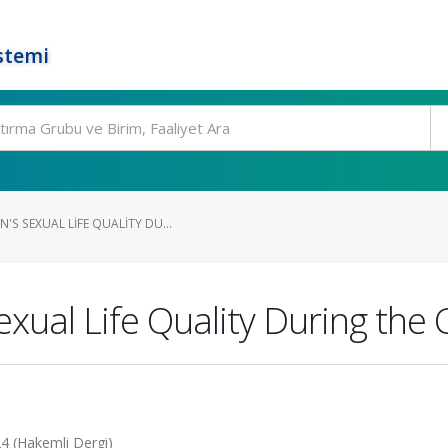
stemi
S SEXUAL LIFE QUALITY DU...
xual Life Quality During th
024 (Hakemli Dergi)