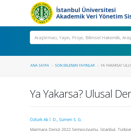
İstanbul Üniversitesi
Akademik Veri Yönetim Si
Ara
ANA SAYFA
SON EKLENEN YAYINLAR
YA YAKARSA? ULUS
Ya Yakarsa? Ulusal Den
Öztürk Ak İ. D.
,
Sümen S. G.
Marmara Denizi 2022 Sempozyumu, İstanbul, Türkiye, 