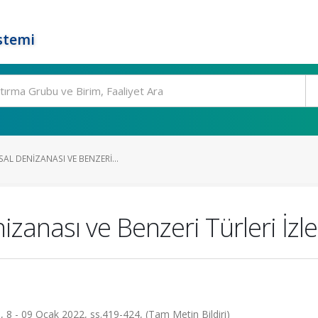
stemi
AL DENIZANASI VE BENZERI...
izanası ve Benzeri Türleri İz
8 - 09 Ocak 2022, ss.419-424, (Tam Metin Bildiri)