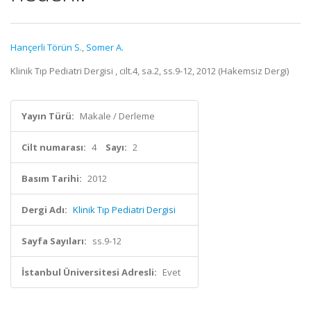
Hançerli Törün S.
,
Somer A.
Klinik Tıp Pediatri Dergisi , cilt.4, sa.2, ss.9-12, 2012 (Hakemsiz Dergi)
Yayın Türü:
Makale / Derleme
Cilt numarası:
4
Sayı:
2
Basım Tarihi:
2012
Dergi Adı:
Klinik Tıp Pediatri Dergisi
Sayfa Sayıları:
ss.9-12
İstanbul Üniversitesi Adresli:
Evet