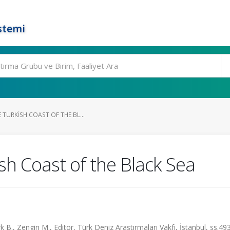
stemi
 TURKISH COAST OF THE BL...
sh Coast of the Black Sea
 B., Zengin M., Editör, Türk Deniz Araştırmaları Vakfı, İstanbul, ss.49