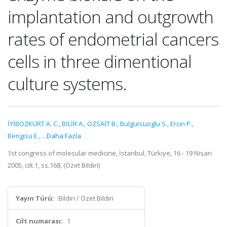
implantation and outgrowth
rates of endometrial cancers
cells in three dimentional
culture systems.
İYİBOZKURT A. C.
,
BİLİR A.
,
ÖZSAİT B.
,
Bulgurcuoglu S.
,
Ercin P.
,
Bengisu E.
,
...Daha Fazla
1st congress of molecular medicine, İstanbul, Türkiye, 16 - 19 Nisan
2005, cilt.1, ss.168, (Özet Bildiri)
Yayın Türü:
Bildiri / Özet Bildiri
Cilt numarası:
1