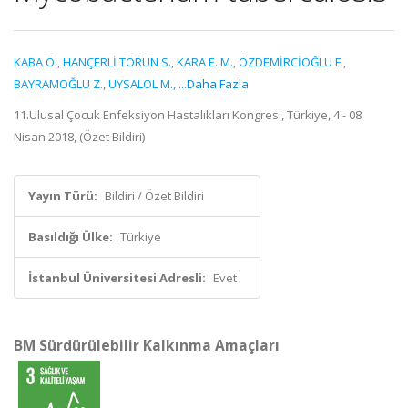
KABA Ö.
,
HANÇERLİ TÖRÜN S.
,
KARA E. M.
,
ÖZDEMİRCİOĞLU F.
,
BAYRAMOĞLU Z.
,
UYSALOL M.
,
...Daha Fazla
11.Ulusal Çocuk Enfeksiyon Hastalıkları Kongresi, Türkiye, 4 - 08
Nisan 2018, (Özet Bildiri)
Yayın Türü:
Bildiri / Özet Bildiri
Basıldığı Ülke:
Türkiye
İstanbul Üniversitesi Adresli:
Evet
BM Sürdürülebilir Kalkınma Amaçları