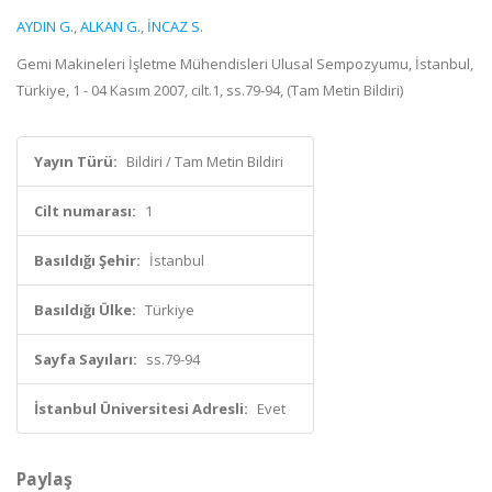
AYDIN G.
,
ALKAN G.
,
İNCAZ S.
Gemi Makineleri İşletme Mühendisleri Ulusal Sempozyumu, İstanbul,
Türkiye, 1 - 04 Kasım 2007, cilt.1, ss.79-94, (Tam Metin Bildiri)
Yayın Türü:
Bildiri / Tam Metin Bildiri
Cilt numarası:
1
Basıldığı Şehir:
İstanbul
Basıldığı Ülke:
Türkiye
Sayfa Sayıları:
ss.79-94
İstanbul Üniversitesi Adresli:
Evet
Paylaş