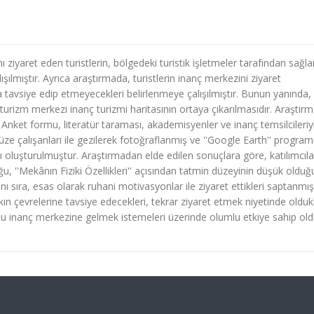
ziyaret eden turistlerin, bölgedeki turistik işletmeler tarafından sağl
şılmıştır. Ayrıca araştırmada, turistlerin inanç merkezini ziyaret
na tavsiye edip etmeyecekleri belirlenmeye çalışılmıştır. Bunun yanında,
turizm merkezi inanç turizmi haritasının ortaya çıkarılmasıdır. Araştır
 Anket formu, literatür taraması, akademisyenler ve inanç temsilcileriy
ze çalışanları ile gezilerek fotoğraflanmış ve ''Google Earth'' progra
sı oluşturulmuştur. Araştırmadan elde edilen sonuçlara göre, katılımcıla
, ''Mekânın Fiziki Özellikleri'' açısından tatmin düzeyinin düşük olduğ
ı sıra, esas olarak ruhani motivasyonlar ile ziyaret ettikleri saptanmışt
ın çevrelerine tavsiye edecekleri, tekrar ziyaret etmek niyetinde oldukl
 bu inanç merkezine gelmek istemeleri üzerinde olumlu etkiye sahip ol