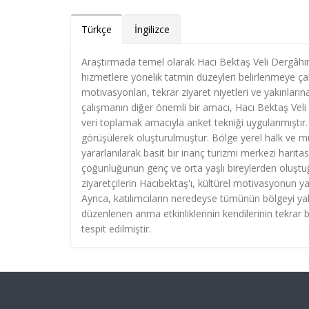
Türkçe
İngilizce
Araştırmada temel olarak Hacı Bektaş Veli Dergâhını 
hizmetlere yönelik tatmin düzeyleri belirlenmeye çalı
motivasyonları, tekrar ziyaret niyetleri ve yakınları
çalışmanın diğer önemli bir amacı, Hacı Bektaş Veli 
veri toplamak amacıyla anket tekniği uygulanmıştır.
görüşülerek oluşturulmuştur. Bölge yerel halk ve mü
yararlanılarak basit bir inanç turizmi merkezi harita
çoğunluğunun genç ve orta yaşlı bireylerden oluştuğu
ziyaretçilerin Hacıbektaş'ı, kültürel motivasyonun yan
Ayrıca, katılımcıların neredeyse tümünün bölgeyi yak
düzenlenen anma etkinliklerinin kendilerinin tekrar
tespit edilmiştir.