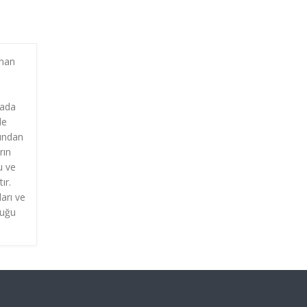
anan
mada
le
mından
rın
u ve
ır.
arı ve
duğu