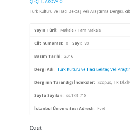
ÇİFÇİ İ.
,
AKOVA O.
Türk Kültürü ve Hacı Bektaş Veli Araştırma Dergisi, ci
Yayın Türü:
Makale / Tam Makale
Cilt numarası:
0
Sayı:
80
Basım Tarihi:
2016
Dergi Adı:
Türk Kültürü ve Hacı Bektaş Veli Araştı
Derginin Tarandığı İndeksler:
Scopus, TR DİZİ
Sayfa Sayıları:
ss.183-218
İstanbul Üniversitesi Adresli:
Evet
Özet