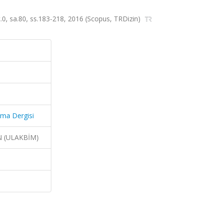
lt.0, sa.80, ss.183-218, 2016 (Scopus, TRDizin)
rma Dergisi
N (ULAKBİM)