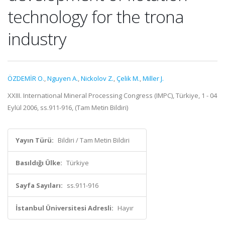
technology for the trona
industry
ÖZDEMİR O.
,
Nguyen A.
,
Nickolov Z.
,
Çelik M.
,
Miller J.
XXIII. International Mineral Processing Congress (IMPC), Türkiye, 1 - 04
Eylül 2006, ss.911-916, (Tam Metin Bildiri)
Yayın Türü:
Bildiri / Tam Metin Bildiri
Basıldığı Ülke:
Türkiye
Sayfa Sayıları:
ss.911-916
İstanbul Üniversitesi Adresli:
Hayır